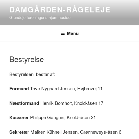
Videre
DAMGÅRDEN-RÅGELEJE
til
Grundejerforeningens hjemmeside
indhold
Menu
Bestyrelse
Bestyrelsen består af:
Formand
Tove Nygaard Jensen, Højbrovej 11
Næstformand
Henrik Bomholt, Knold-åsen 17
Kasserer
Philippe Gauguin, Knold-åsen 21
Sekretær
Maiken Kühnell Jensen, Grønneweys-åsen 6