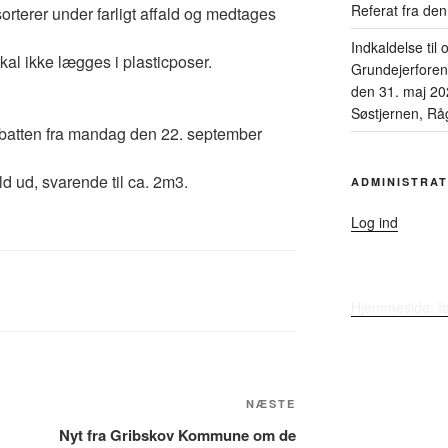
Referat fra de
orterer under farligt affald og medtages
Indkaldelse til
kal ikke lægges i plasticposer.
Grundejerfore
den 31. maj 20
Søstjernen, Råg
abatten fra mandag den 22. september
d ud, svarende til ca. 2m3.
ADMINISTRAT
Log ind
Hjemmeside: I
Næste
NÆSTE
indlæg
Nyt fra Gribskov Kommune om de