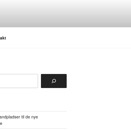
akt
tandpladser til de nye
re