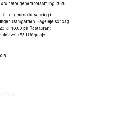
n ordinære generalforsamling 2026
 ordinær generalforsamling i
ningen Damgården-Rågeleje søndag
26 kl. 10.00 på Restaurant
elejevej 155 i Rågeleje
OR:
senTekst