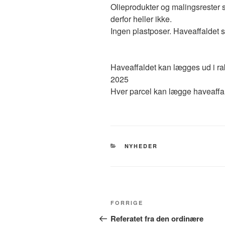
Olieprodukter og malingsrester s
derfor heller ikke.
Ingen plastposer. Haveaffaldet s
Haveaffaldet kan lægges ud i r
2025
Hver parcel kan lægge haveaffal
KATEGORIER
NYHEDER
Indlægsnavigation
Forrige
FORRIGE
indlæg
Referatet fra den ordinære