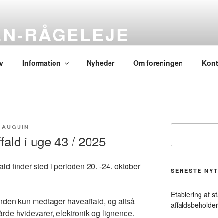
N-RÅGELEJE
ide
v
Information
Nyheder
Om foreningen
Kont
 GAUGUIN
Søg
fald i uge 43 / 2025
ld finder sted i perioden 20. -24. oktober
SENESTE NYT
Etablering af s
en kun medtager haveaffald, og altså
affaldsbeholde
årde hvidevarer, elektronik og lignende.