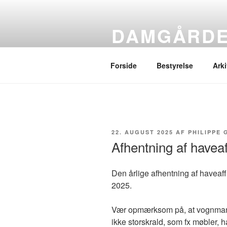
Videre
til
DAMGÅRDE
indhold
Grundejerforeningens hjemmes
Forside
Bestyrelse
Arki
UDGIVET
22. AUGUST 2025
AF
PHILIPPE
DEN
Afhentning af haveaf
Den årlige afhentning af haveaffa
2025.
Vær opmærksom på, at vognmand
ikke storskrald, som fx møbler, h