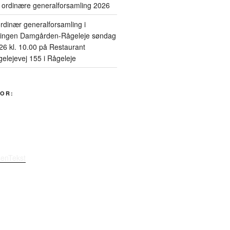
n ordinære generalforsamling 2026
 ordinær generalforsamling i
ningen Damgården-Rågeleje søndag
26 kl. 10.00 på Restaurant
elejevej 155 i Rågeleje
OR:
senTekst