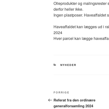
Olieprodukter og malingsrester s
derfor heller ikke.
Ingen plastposer. Haveaffaldet s
Haveaffaldet kan lægges ud i r
2024
Hver parcel kan lægge haveaffal
KATEGORIER
NYHEDER
Indlægsnavigation
Forrige
FORRIGE
indlæg
Referat fra den ordinære
generalforsamling 2024