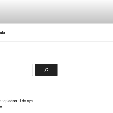
akt
tandpladser til de nye
re