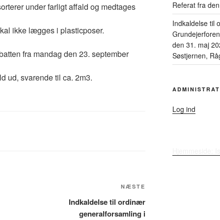
Referat fra de
orterer under farligt affald og medtages
Indkaldelse til
kal ikke lægges i plasticposer.
Grundejerfore
den 31. maj 20
abatten fra mandag den 23. september
Søstjernen, Råg
d ud, svarende til ca. 2m3.
ADMINISTRAT
Log ind
Hjemmeside: I
Næste
NÆSTE
indlæg
Indkaldelse til ordinær
generalforsamling i