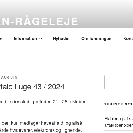
N-RÅGELEJE
ide
v
Information
Nyheder
Om foreningen
Kont
 GAUGUIN
Søg
fald i uge 43 / 2024
ld finder sted i perioden 21. -25. oktober
SENESTE NYT
Etablering af s
en kun medtager haveaffald, og altså
affaldsbeholde
årde hvidevarer, elektronik og lignende.