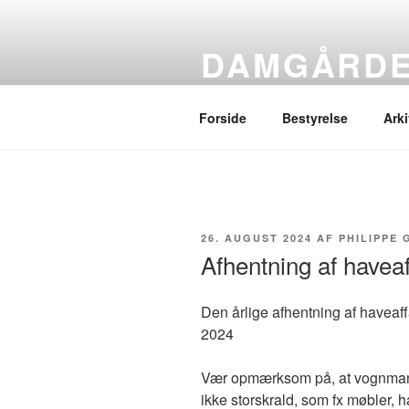
Videre
til
DAMGÅRDE
indhold
Grundejerforeningens hjemmes
Forside
Bestyrelse
Arki
UDGIVET
26. AUGUST 2024
AF
PHILIPPE
DEN
Afhentning af haveaf
Den årlige afhentning af haveaffa
2024
Vær opmærksom på, at vognmand
ikke storskrald, som fx møbler, h