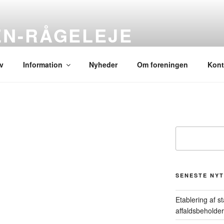
N-RÅGELEJE
ide
v
Information
Nyheder
Om foreningen
Kont
Søg
SENESTE NYT
Etablering af s
affaldsbeholde