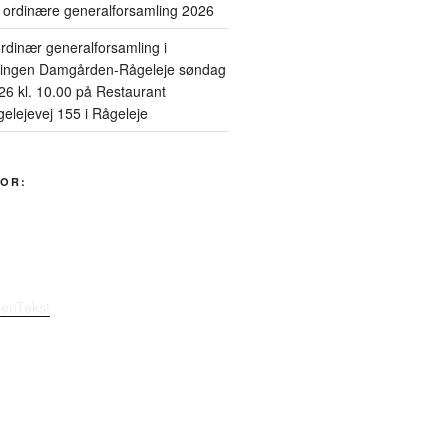
n ordinære generalforsamling 2026
 ordinær generalforsamling i
ningen Damgården-Rågeleje søndag
26 kl. 10.00 på Restaurant
elejevej 155 i Rågeleje
OR:
senTekst