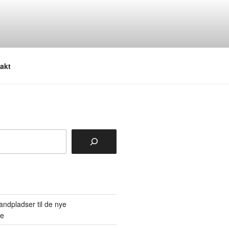
akt
tandpladser til de nye
re