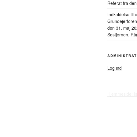
Referat fra de
Indkaldelse til
Grundejerfore
den 31. maj 20
Søstjernen, Råg
ADMINISTRAT
Log ind
Hjemmeside: I