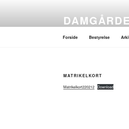
Videre
til
DAMGÅRDE
indhold
Grundejerforeningens hjemmes
Forside
Bestyrelse
Arki
MATRIKELKORT
Matrikelkort220212
Download